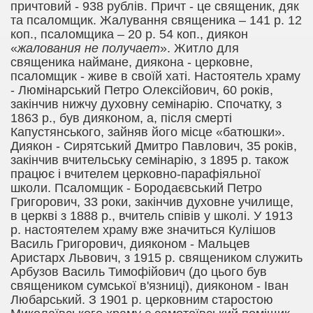
причтовий - 938 рублів. Причт - це священик, дяк
та псаломщик. Жалування священика – 141 р. 12
коп., псаломщика – 20 р. 54 коп., диякон
«
жалования не получает
». Житло для
священика наймане, диякона - церковне,
псаломщик - живе в своїй хаті. Настоятель храму
- Люмінарський Петро Олексійович, 60 років,
закінчив нижчу духовну семінарію. Спочатку, з
1863 р., був дияконом, а, після смерті
Капустянського, зайняв його місце «батюшки».
Диякон - Сирятський Дмитро Павлович, 35 років,
закінчив вчительську семінарію, з 1895 р. також
працює і вчителем церковно-парафіяльної
школи. Псаломщик - Бородаєвський Петро
Григорович, 33 роки, закінчив духовне училище,
в церкві з 1888 р., вчитель співів у школі. У 1913
р. настоятелем храму вже значиться Кулішов
Василь Григорович, дияконом - Мальцев
Аристарх Львович, з 1915 р. священиком служить
Арбузов Василь Тимофійович (до цього був
священиком сумської в'язниці), дияконом - Іван
Любарський. З 1901 р. церковним старостою