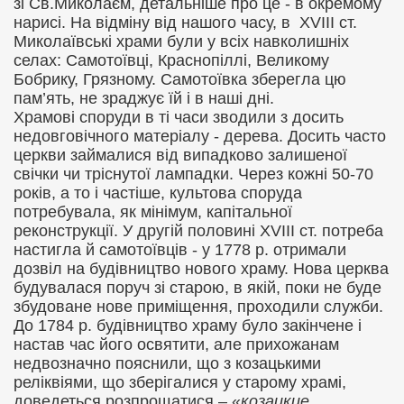
зі Св.Миколаєм, детальніше про це - в окремому
нарисі. На відміну від нашого часу, в
XVIII
ст.
Миколаївські храми були у всіх навколишніх
селах: Самотоївці, Краснопіллі, Великому
Бобрику, Грязному. Самотоївка зберегла цю
пам’ять, не зраджує їй і в наші дні.
Храмові споруди в ті часи зводили з досить
недовговічного матеріалу - дерева. Досить часто
церкви займалися від випадково залишеної
свічки чи тріснутої лампадки. Через кожні
5
0-70
років, а то
і
частіше, культова споруда
потребувала, як мінімум, капітальної
реконструкції. У другій половині
XVIII
ст. потреба
настигла й самотоївців - у 1778 р. отримали
дозвіл на будівництво нового храму. Нова церква
будувалася поруч зі старою, в якій, поки не буде
збудоване нове приміщення, проходили служби.
До 1784 р. будівництво храму було закінчене і
настав час його освятити, але прихожанам
недвозначно пояснили, що з козацькими
реліквіями,
що
зберігалися у старому храмі,
доведеться розпрощатися – «
козацкие