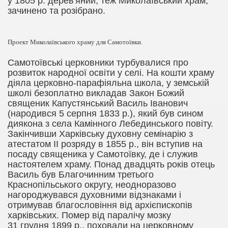
у 1805 р. дерев'яний, теж Миколаївський храм,
зачинено та розібрано.
Проект Миколаївського храму для Самотоївки.
Самотоївські церковники турбувалися про
розвиток народної освіти у селі. На кошти храму
діяла церковно-парафіяльна школа, у земській
школі безоплатно викладав Закон Божий
священик Капустянський Василь Іванович
(народився 5
серпня
1833
р.
), який був сином
диякона з села Камінного Лебединського повіту.
Закінчивши Харківську духовну семінарію з
атестатом ІІ розряду в 1855 р., він вступив на
посаду священика у Самотоївку, де і служив
настоятелем храму. Понад двадцять років отець
Василь був Благочинним третього
Краснопільського округу, неодноразово
нагороджувався духовними відзнаками і
отримував благословіння від архієпископів
харківських. Помер від паралічу мозку
31
грудня
1899
р
., поховали на церковному