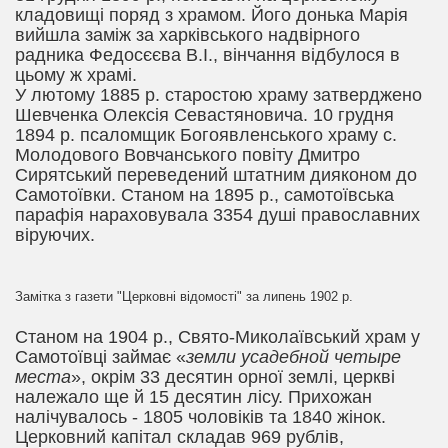
кладовищі поряд з храмом. Його донька Марія
вийшла заміж за харківського надвірного
радника Федосєєва
В.І.
, вінчання відбулося в
цьому ж храмі.
У лютому 1885 р. старостою храму затверджено
Шевченка Олексія Севастяновича. 10 грудня
1894 р. псаломщик Богоявленського храму с.
Молодового Вовчанського повіту Дмитро
Сирятський переведений штатним дияконом до
Самотоївки. Станом на 1895 р., самотоївська
парафія нараховувала 3354 душі православних
віруючих.
Замітка з газети "Церковні відомості" за липень 1902 р.
Станом на 1904 р., Свято-Миколаївський храм у
Самотоївці займає «
земли усадебной четыре
места
», окрім 33 десятин орної землі, церкві
належало ще й 15 десятин лісу. Прихожан
налічувалось - 1805 чоловіків та 1840 жінок.
Церковний капітал складав 969 рублів,