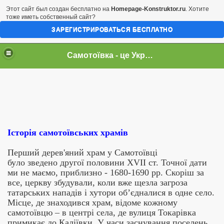
Этот сайт был создан бесплатно на
Homepage-Konstruktor.ru
. Хотите
тоже иметь собственный сайт?
ЗАРЕГИСТРИРОВАТЬСЯ БЕСПЛАТНО
Самотоївка - це Україна
Історія самотоївських храмів
Перш
ий
дерев'ян
ий храм у
Самотоївці
бу
ло
з
веде
н
о другої
половин
и
XVII ст.
Точної дати
ми не маємо, приблизно - 1680-1690 рр. Скоріш за
все, церкву збудували, коли вже щезла загроза
татарських нападів і хутори об
’
єдналися в одне село.
Місце, де знаходився храм, відоме кожному
самотоївцю – в центрі села, де вулиця Токарівка
примикає до Каліївки. У
часи
заснування поселень