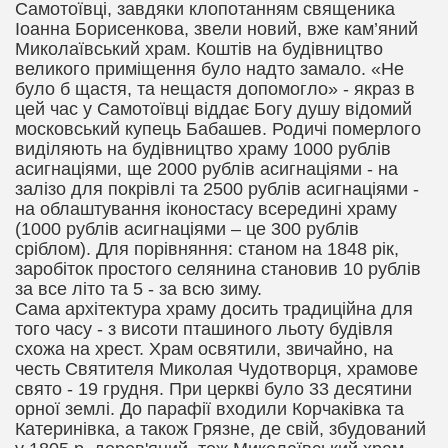
Самотоївці, завдяки клопотанням священика
Іоанна Борисенкова, звели новий, вже кам’яний
Миколаївський храм. Коштів на будівництво
великого приміщення було надто замало. «Не
було б щастя, та нещастя допомогло» - якраз в
цей час у Самотоївці
віддає Богу душу
відомий
московський купець Бабашев. Родичі померлого
виділяють на будівництво храму 1000 рублів
асигнаціями, ще 2000 рублів асигнаціями - на
залізо для покрівлі та 2500 рублів асигнаціями -
на облаштування іконостасу всередині храму
(1000 рублів асигнаціями – це 300 рублів
сріблом). Для порівняння: станом на 1848 рік,
заробіток простого селянина становив 10 рублів
за все літо та 5 - за всю зиму.
Сама архітектура храму досить традиційна для
того часу - з висоти пташиного льоту будівля
схожа на хрест. Храм освятили, звичайно, на
честь Святителя Миколая Чудотворця, храмове
свято - 19 грудня. При церкві було 33 десятини
орної землі. До парафії входили Корчаківка та
Катеринівка, а також Грязне, де свій, збудований