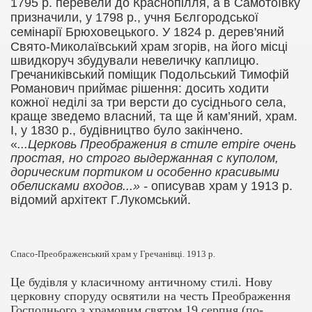
1795 р. перевели до Краснопілля, а в Самотоївку
призначили, у 1798 р., учня Бєлгородської
семінарії Брюховецького.
У 1824 р. дерев'яний
Свято-Миколаївський храм згорів, на його місці
швидкоруч збудували невеличку каплицю.
Гречаниківський поміщик Подольський Тимофій
Романович приймає рішення
:
досить ходити
кожної неділі за три версти до сусіднього села,
краще зведемо власний, та ще й кам’яний, храм.
І, у 1830 р., будівництво було закінчено.
«
...Церковь Преображения в стиле empire очень
простая, но строго выдержанная с куполом,
дорическим портиком и особенно красивыми
обелисками входов...
»
-
описував храм у 1913 р.
відомий архітект Г.Лукомський.
Спасо-Преображенський храм у Гречанівці. 1913 р.
Це будівля у класичному античному стилі. Нову
церковну споруду освятили на честь Преображення
Господнього з храмовим святом 19 серпня (по-