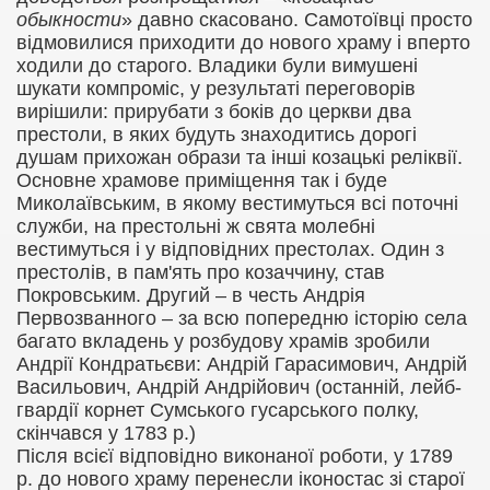
обыкности
» давно скасовано. Самотоївці просто
відмовилися приходити до нового храму і вперто
ходили до старого. Владики були вимушені
шукати компроміс, у результаті переговорів
вирішили: прирубати з боків до церкви два
престоли, в яких будуть знаходитись дорогі
душам прихожан образи та інші козацькі реліквії.
Основне храмове приміщення так і буде
Миколаївським, в якому вестимуться всі поточні
служби, на престольні ж свята молебні
вестимуться і у відповідних престолах. Один з
престолів, в пам'ять про козаччину, став
Покровським. Другий – в честь Андрія
Первозванного – за всю попередню історію села
багато вкладень у розбудову храмів зробили
Андрії Кондратьєви: Андрій Гарасимович, Андрій
Васильович, Андрій Андрійович (останній, лейб-
гвардії корнет Сумського гусарського полку,
скінчався у 1783 р.)
Після всієї відповідно виконаної роботи, у 1789
р. до нового храму перенесли іконостас зі старої