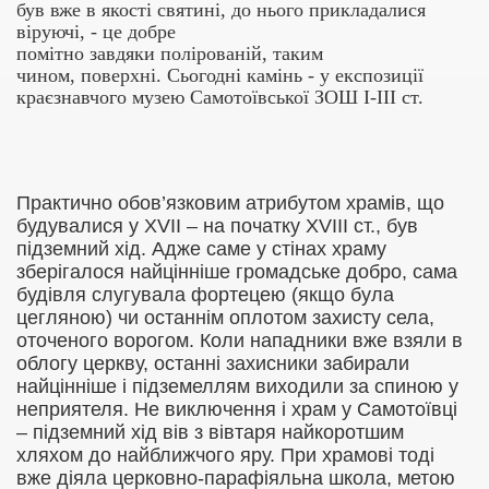
був вже
в
якості святині
,
до нього прикладалися
віруючі,
- це
добре
помітно
завдяки
полірован
ій,
таким
чином
,
поверхн
і
. Сьогодні камінь - у експозиції
краєзнавчого музею Самотоївської ЗОШ І-ІІІ ст.
Практично обов’язковим атрибутом храмів, що
будувалися у
XVII
– на початку
XVIII
ст., був
підземний хід. Адже саме у стінах храму
зберігалося найцінніше громадське добро, сама
будівля слугувала фортецею (якщо була
цегляною) чи останнім оплотом захисту села,
оточеного ворогом. Коли нападники вже взяли в
облогу церкву, останні захисники забирали
найцінніше і підземеллям виходили за спиною у
неприятеля. Не виключення і храм у Самотоївці
– підземний хід вів з вівтаря найкоротшим
хляхом до найближчого яру. При храмові тоді
вже діяла церковно-парафіяльна школа, метою