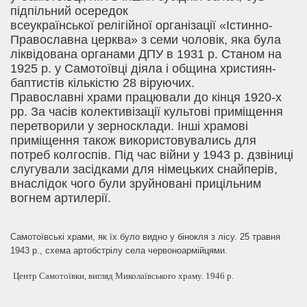
підпільн
ий осередок
всеукраїнської
релігійн
ої
організаці
ї «Істинно-
Православна церква»
з семи чоловік, яка була
ліквідована органами ДПУ в 1931 р
.
Станом на
1925 р
. у
Самотоївці діяла і община християн-
баптистів кількістю 28
віруючих
.
Православні храми працювали до кінця 1920-х
рр. За часів колективізації культові приміщення
перетворили у зерносклади. Інші храмові
приміщення також використовувались для
потреб колгоспів. Під час війни у 1943 р. дзвіниці
слугували засідками для німецьких снайперів,
внаслідок чого були зруйновані прицільним
вогнем артилерії.
Самотоївські храми, як їх було видно у бінокля з лісу. 25 травня
1943 р., схема артобстрілу села червоноармійцями.
Центр Самотоївки, вигляд Миколаївського храму. 1946 р.