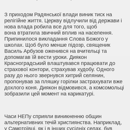
З приходом Радянської влади виник тиск на
релігійне життя. Церкв
у
відлуч
или
від держави
і
нова влада робила все для того, щоб
вона
втратила
звичний
вплив
на населення
.
Припинилося викладання Слова Божого у
школах. Щоб було менше підозр, священик
Василь Арбузов оженився на вчительці та
допомагав їй вести уроки. Диякон
Красноградський влаштувався працювати до
страхової контори, страхував худобу. Одного
разу до нього звернувся хитрий селянин,
пропонував за пляшку горілки застрахувати вже
дохлого коня. Диякон відмовився, а комсомольці
зобразили цей момент на карикатурі.
Часи НЕПу сприяли виникненню общин
альтернативних течій християнства. Наприклад,
у Самотоївці, як і в інших сусідніх селах, був