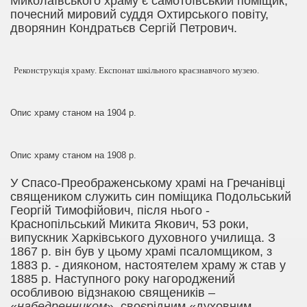
Миколаївського храму є самотоївський поміщик,
почесний мировий суддя Охтирського повіту,
дворянин Кондратьєв Сергій Петрович.
Реконструкція храму. Експонат шкільного краєзнавчого музею.
Опис храму станом на 1904 р.
Опис храму станом на 1908 р.
У Спасо-Преображенському храмі на Гречанівці
священиком служить син поміщика Подольський
Георгій Тимофійович, після нього -
Краснопільський Микита Якович, 53 роки,
випускник Харківського духовного училища. З
1867 р. він був у цьому храмі псаломщиком, з
1883 р. - дияконом, настоятелем храму ж став у
1885 р. Наступного року нагороджений
особливою відзнакою священиків –
«
набедренником
», своєрідним «духовним