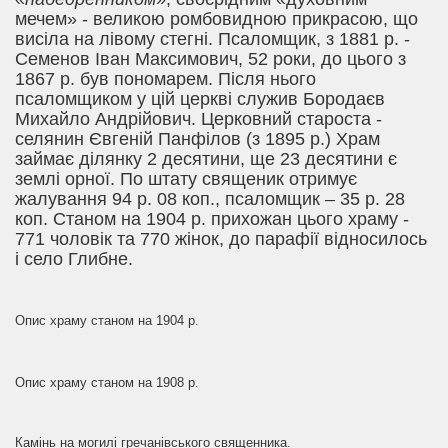
мечем» - великою ромбовидною прикрасою, що
висіла на лівому стегні. Псаломщик, з 1881 р. -
Семенов Іван Максимович, 52 роки, до цього з
1867 р. був пономарем. Після нього
псаломщиком у цій церкві служив Бородаєв
Михайло Андрійович. Церковний староста -
селянин Євгеній Панфілов (з 1895 р.) Храм
займає ділянку 2 десятини, ще 23 десятини є
землі орної. По штату священик отримує
жалування 94 р. 08 коп., псаломщик – 35 р. 28
коп. Станом на 1904 р. прихожан цього храму -
771 чоловік та 770 жінок, до парафії відносилось
і село Глибне.
Опис храму станом на 1904 р.
Опис храму станом на 1908 р.
Камінь на могилі гречанівського священника.