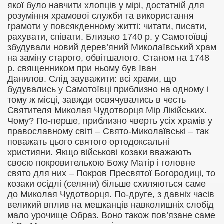
якої було навчити хлопців у мірі, достатній для
розуміння храмової служби та використання
грамоти у повсякденному житті: читати, писати,
рахувати, співати.
Близько 1740 р. у Самотоївці
збудували новий дерев
’
яний Миколаївський храм
на заміну старого, обвітшалого. Станом на 1748
р. священником при ньому був Іван
Данилов. Слід зауважити: всі храми, що
будувались у Самотоївці приблизно на одному і
тому ж місці, завжди освячувались в честь
Святителя Миколая Чудотворця Мір Лікійських.
Чому? По-перше, приблизно чверть усіх храмів у
православному світі – Свято-Миколаївські – так
поважать цього святого ортодоксальні
християни. Якщо військові козаки вважають
своєю покровителькою Божу Матір і головне
свято для них – Покров Пресвятої Богородиці, то
козаки осідлі (селяни) більше схиляються саме
до Миколая Чудотворця. По-друге, з давніх часів
великий вплив на мешканців навколишніх слобід
мало урочище Образ. Воно також пов’язане саме