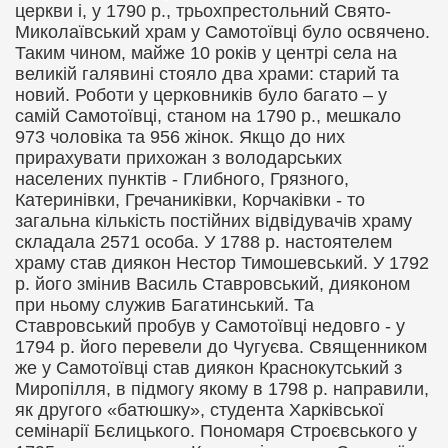
церкви і, у 1790 р., трьохпрестольний Свято-
Миколаївський храм у Самотоївці було освячено.
Таким чином, майже 10 років у центрі села на
великій галявині стояло два храми
:
старий та
новий. Роботи у церковників було багато – у
самій Самотоївці, станом на 1790 р., мешкало
973 чоловіка та 956 жінок. Якщо до них
прирахувати прихожан з володарських
населених пунктів - Глибного, Грязного,
Катеринівки, Гречаниківки, Корчаківки - то
загальна кількість постійних відвідувачів храму
складала 2571 особа. У 1788 р. настоятелем
храму став диякон Нестор Тимошевський. У 1792
р. його змінив Василь Ставровський, дияконом
при ньому служив Багатинський. Та
Ставровський пробув у Самотоївці недовго - у
1794 р. його перевели до Чугуєва. Священником
же у Самотоївці став диякон Краснокутський з
Миропілля, в підмогу якому в 1798 р. направили,
як другого «батюшку», студента Харківської
семінарії Бєлицького. Пономаря Строєвського у