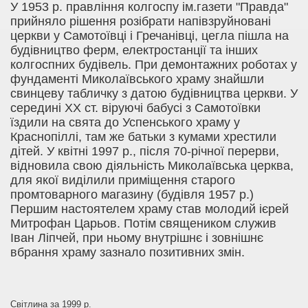
У 1953 р. правління колгоспу ім.газети "Правда"
прийняло рішення розібрати напівзруйновані
церкви у Самотоївці і Гречанівці, цегла пішла на
будівництво ферм, електростанції та інших
колгоспних будівель. При демонтажних роботах у
фундаменті Миколаївського храму знайшли
свинцеву табличку з датою будівництва церкви. У
середині ХХ ст. віруючі бабусі з Самотоївки
їздили на свята до Успенського храму у
Краснопіллі, там же батьки з кумами хрестили
дітей. У квітні 1997 р., після 70-річної перерви,
відновила свою діяльність Миколаївська церква,
для якої виділили приміщення старого
промтоварного магазину (будівля 1957 р.)
Першим настоятелем храму став молодий ієрей
Митрофан Царьов. Потім священиком служив
Іван Ліпчей, при ньому внутрішнє і зовнішнє
вбрання храму зазнало позитивних змін.
Світлина за 1999 р.