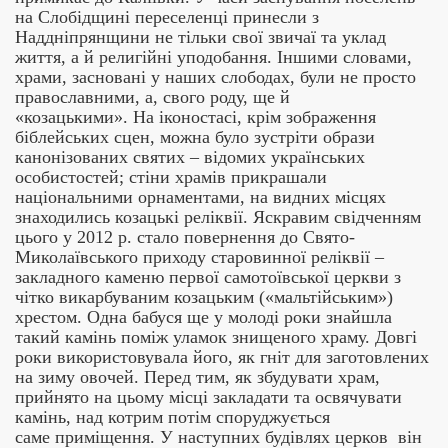
на Слобідщині
переселенці принесли з
Наддніпрянщини не тільки свої звичаї та уклад
життя, а й
религійні
уподобання. Іншими словами,
храми, засновані у наших слободах, були не просто
православними, а
, свого роду, ще й
«козацькими»
.
На іконостасі, крім зображення
біблейських сцен, можна було зустріти образи
канонізованих святих – відомих українських
особистостей; стіни храмів прикрашали
національними орнаментами, на видних місцях
знаходились козацькі реліквії. Яскравим свідченням
цього у 2012 р. стало повернення до Свято-
Миколаївського приходу старовинної реліквії –
закладного каменю первої самотоївської церкви з
чітко викарбуваним козацьким («мальтійським»)
хрестом.
Одна бабуся
ще у
молоді
роки
знайшла
такий камінь
поміж
улам
ок
знищеного храму. Довгі
роки використовувала його, як гніт для заготовлених
на зиму овоч
ей
. Перед тим, як збудувати храм,
прийнято на цьому місці закладати та освячувати
камінь
,
над
котрим потім
споруджується
сам
е приміщення
. У
наступних будівлях церков
він