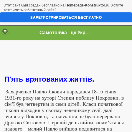
Этот сайт был создан бесплатно на
Homepage-Konstruktor.ru
. Хотите
тоже иметь собственный сайт?
ЗАРЕГИСТРИРОВАТЬСЯ БЕСПЛАТНО
Самотоївка - це Україна
П'ять врятованих життів.
Захарченко Павло Якович народився 18-го січня
1931-го року на хуторі Степки поблизу Покровки, в
сім’ї був четвертим із семи дітей. Класи початкової
школи відходив у своєму невеликому селі, далі
вчився у Покровці, та навчання це було перервано
Другою Світовою. Перший день війни запам’ятався
надовго – малий Павло вийшов подивитися на