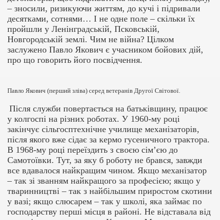
– зносили, ризикуючи життям, до кучі і підривали
десятками, сотнями… І не одне поле – скільки їх
пройшли у Ленінградській, Псковській,
Новгородській землі. Чим не війна? Цілком
заслужено Павло Якович є учасником бойових дій,
про що говорить його посвідчення.
Павло Якович (перший зліва) серед ветеранів Другої Світової.
Після служби повертається на батьківщину, працює
у колгоспі на різних роботах. У 1960-му році
закінчує сільгосптехнічне училище механізаторів,
після якого вже сідає за кермо гусеничного трактора.
В 1968-му році переїздить з своєю сім’єю до
Самотоївки. Тут, за яку б роботу не брався, завжди
все вдавалося найкращим чином. Якщо механізатор
– так зі званням найкращого за професією; якщо у
тваринництві – так з найбільшим приростом скотини
у вазі; якщо слюсарем – так у школі, яка займає по
господарству перші місця в районі. Не відставала від