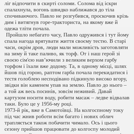
ліг відпочити в скирті соломи. Солома від іскри
спалахнула, вогонь швидко наближався до тіла
спочиваючого. Павло не розгубився, проскочив крізь
дим і витягнув горе-тракториста, на якому вже й
одежа тліти почала.
Пройшло небагато часу, Павло одружився і тут йому
спала нагода врятувати життя своєму тестю. В старі
часи, окрім дров, люди мали можливість заготовляти
на зиму й таке паливо, як торф. От і наш герой зі
своєю сім'єю нав’ючили з великим верхом гарбу
торфом і їхали вже додому. Та, в одному місці, шлях
йшов під горою, раптом гарба почала перекидатися і
тестя голоблею несподівано підкинуло високо вгору,
звідки він каменем упав на землю. Павло до нього –
а той аж весь посинів, зовсім неживий. Давай
картузом носити воду, робити масаж – ледве відвалав
таки. Було це у 1956-му році.
1973-й рік, вже в Самотоївці. На колгоспному току
під час жнив роботи всім багато і нових облич
трапляється також побачити чимало. Ось і цього
сезону прийшов працювати до колгоспу молодий