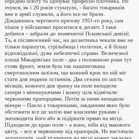
середню освіту та здобуває професію плотника. Не
зчувся, як і 20 років стукнуло, - багато товаришів
вже в армії служили, а його все не брали.
Діждавшись чергового призову 1951-го року, сам
пішов у військомат проситися в десант. І таки
добився – забрали до знаменитої Псковської дивізії.
Та, в післявоєнний час, на десантника чекали вже не
тільки парашути, стрільбища і полігони, а й більш
відповідальні, дуже небезпечні справи. Величезної
площі Макарівське поле - два з половиною роки тут
стояв фронт, земля була так нашпигована
смертоносним залізом, що кожний крок по ній міг
стати для людини останнім. Два сезони по шість
місяців, кожного дня зранку на поле виходили
сапери з міношукачами і кожну ціль відмічали
червоними прапорцями. Потім за ними виходили
мінери – Павло з товаришами, завданням яких було
обстежити все це залізо вже власними руками і
знешкодити його або ж підірвати прямо на місці.
Підходили до краю поля – а воно, ніби від макового
цвіту, – все в червоному від прапорців. Не вистачало
детонаторів, щоб підривати на місці кожну закладку,