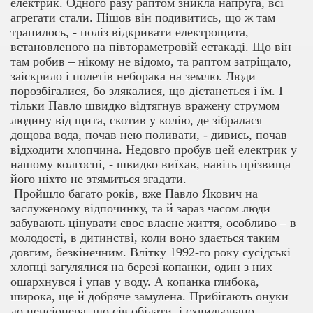
електрик. Одного разу раптом зникла напруга, всі
агрегати стали. Пішов він подивитись, що ж там
трапилось, - поліз відкривати електрощита,
встановленого на півтораметровій естакаді. Що він
там робив – нікому не відомо, та раптом затріщало,
заіскрило і полетів неборака на землю. Люди
порозбігалися, бо злякалися, що дістанеться і їм. І
тільки Павло швидко відтягнув вражену струмом
людину від щита, скотив у колію, де зібралася
дощова вода, почав нею поливати, - дивись, почав
відходити хлопчина. Недовго пробув цей електрик у
нашому колгоспі, - швидко виїхав, навіть прізвища
його ніхто не зтямиться згадати.
Пройшло багато років, вже Павло Якович на
заслуженому відпочинку, та й зараз часом люди
забувають цінувати своє власне життя, особливо – в
молодості, в дитинстві, коли воно здається таким
довгим, безкінечним. Влітку 1992-го року сусідські
хлопці загулялися на березі копанки, один з них
ошархнувся і упав у воду. А копанка глибока,
широка, ще й добряче замулена. Прибігають онуки
до пенсіонера, що сів обідати, і схвильовано