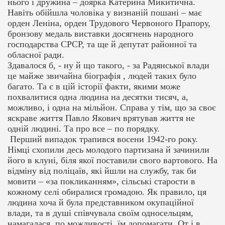
нього і дружина – доярка Катерина Микитична.
Навіть обійшла чоловіка у визнаній пошані – має
орден Леніна, орден Трудового Червоного Прапору,
бронзову медаль виставки досягнень народного
господарства СРСР, та ще й депутат районної та
обласної ради.
Здавалося б, - ну й що такого, - за Радянської влади
це майже звичайна біографія , людей таких було
багато. Та є в цій історії факти, якими може
похвалитися одна людина на десятки тисяч, а,
можливо, і одна на мільйон. Справа у тім, що за своє
яскраве життя Павло Якович врятував життя не
одній людині. Та про все – по порядку.
Перший випадок трапився восени 1942-го року.
Німці схопили десь молодого партизана й зачинили
його в клуні, біля якої поставили свого вартового. На
відміну від поліцаїв, які йшли на службу, так би
мовити – «за покликанням», сільські старости в
кожному селі обиралися громадою. Як правило, ця
людина хоча й була представником окупаційної
влади, та в душі співчувала своїм односельцям,
намагалася, по можливості, їм допомагати. От і в