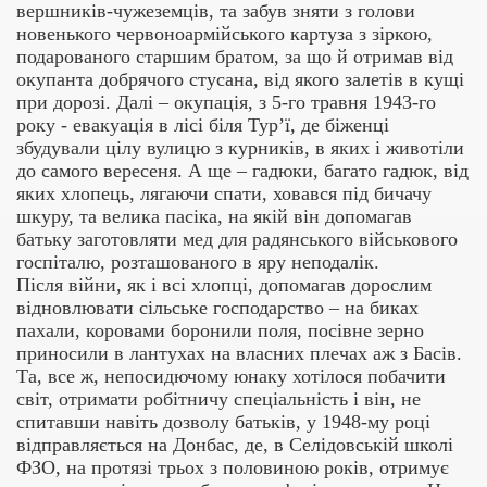
вершників-чужеземців, та забув зняти з голови
новенького червоноармійського картуза з зіркою,
подарованого старшим братом, за що й отримав від
окупанта добрячого стусана, від якого залетів в кущі
при дорозі. Далі – окупація, з 5-го травня 1943-го
року - евакуація в лісі біля Тур’ї, де біженці
збудували цілу вулицю з курників, в яких і животіли
до самого вересеня. А ще – гадюки, багато гадюк, від
яких хлопець, лягаючи спати, ховався під бичачу
шкуру, та велика пасіка, на якій він допомагав
батьку заготовляти мед для радянського військового
госпіталю, розташованого в яру неподалік.
Після війни, як і всі хлопці, допомагав дорослим
відновлювати сільське господарство – на биках
пахали, коровами боронили поля, посівне зерно
приносили в лантухах на власних плечах аж з Басів.
Та, все ж, непосидючому юнаку хотілося побачити
світ, отримати робітничу спеціальність і він, не
спитавши навіть дозволу батьків, у 1948-му році
відправляється на Донбас, де, в Селідовській школі
ФЗО, на протязі трьох з половиною років, отримує