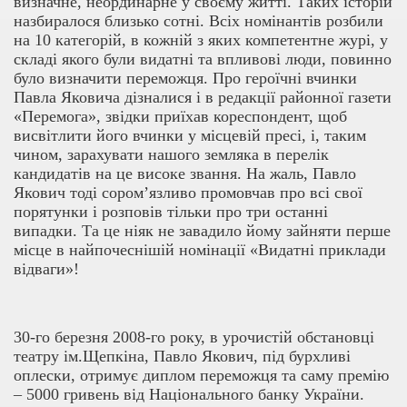
визначне, неординарне у своєму житті. Таких історій
назбиралося близько сотні. Всіх номінантів розбили
на 10 категорій, в кожній з яких компетентне журі, у
складі якого були видатні та впливові люди, повинно
було визначити переможця. Про героїчні вчинки
Павла Яковича дізналися і в редакції районної газети
«Перемога», звідки приїхав кореспондент, щоб
висвітлити його вчинки у місцевій пресі, і, таким
чином, зарахувати нашого земляка в перелік
кандидатів на це високе звання. На жаль, Павло
Якович тоді сором’язливо промовчав про всі свої
порятунки і розповів тільки про три останні
випадки. Та це ніяк не завадило йому зайняти перше
місце в найпочеснішій номінації «Видатні приклади
відваги»!
30-го березня 2008-го року, в урочистій обстановці
театру ім.Щепкіна, Павло Якович, під бурхливі
оплески, отримує диплом переможця та саму премію
– 5000 гривень від Національного банку України.