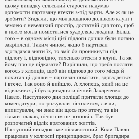
цьому випадку сільський староста надумав
допомогти партизану втекти з-під варти. Але ж як це
зробити? Згадали, що між дощаною долівкою клуні і
землею є невеликий простір, достатній для того, щоб
в нього могла поміститися худорлява людина. Більш
того – в одному місці цієї підлоги дошки були погано
закріплені. Таким чином, якщо б партизан
здогадався зняти їх, то зміг би проникнути під
підлогу і, відповідно, тихенько втекти з клуні. Та як
йому про це підказати? Вирішили, що треба послати
когось з хлопців, щоб він підповз до того місця й
похитав ці дошки – партизан помітить, здогадається
і втече. Так воно й вийшло. А хлопець, який на це
відважився, і був одинадцятирічний Захарченко
Павло. Наступного дня поліцаї притягли хлопця до
комендатури, погрожували пістолетом, лаяли,
випитували, чи знає він щось про втечу, та він
тільки плакав, нічого їм не розповів. Так був
розпочатий відлік врятованих життів.
Наступний випадок вже післявоєнний. Коли Павло
працював у колгоспі прицепщиком, брат бригадира