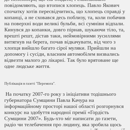
повідомляють, що втопися хлопець. Павло Якович
спочатку хотів пересвідчитись, що хлопець справді у
копанці, а не сховався десь поблизу, та, коли побачив
на поверхні води великі бульби, всі сумніви відпали.
Кинувся до копанки, довго пірнав, шукаючи тіло, та,
врешті решт, дістав таки, неймовірними зусиллями
витягнув на берега, почав відкачувати, від чого з
хлопця вийшло багато сірої муляки. Прийшли на
допомогу і сусіди, власним автомобілем визвались
відвезти малого до лікарні. Так було врятоване ще
одне людське життя.
Публікація в газеті "Перемога".
На початку 2007-го року з ініціативи тодішнього
губернатора Сумщини Павла Качура на
інформаційному просторі нашої області розгорнувся
конкурс на здобуття народної премії «Гордість
Сумщини 2007». Будь-хто міг написати до газети,
радіо чи телебачення про людину, яка зробила щось